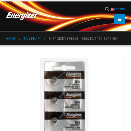
0 items
0
HOME
SẢN PHẨM
ENERGIZER 364/363 – SR621S/SR621SW 1.55V