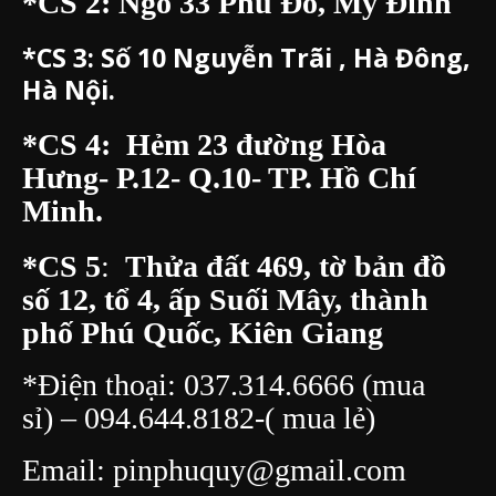
*CS 2: Ngõ 33 Phú Đô, Mỹ Đình
*CS 3:
Số 10 Nguyễn Trãi , Hà Đông,
Hà Nội.
*CS 4: Hẻm 23 đường Hòa
Hưng- P.12- Q.10- TP. Hồ Chí
Minh.
*CS 5
:
Thửa đất 469, tờ bản đồ
số 12, tổ 4, ấp Suối Mây, thành
phố Phú Quốc, Kiên Giang
*Điện thoại:
037.314.6666
(mua
sỉ) –
094.644.8182
-( mua lẻ)
Email:
pinphuquy@gmail.com