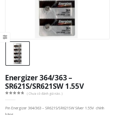
Energizer 364/363 –
SR621S/SR621SW 1.55V
( Chưa có đánh giá nào. )
0
out of 5
Pin Energizer 364/363 – SR621S/SR621SW Silver 1.55V chính
hãng