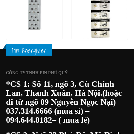
0
out of 5
0
out of 5
XEM NHANH
XEM NHANH
ĐỌC TIẾP
ĐỌC TIẾP
Pin Energizer
CÔNG TY TNHH PIN PHÚ QUÝ
*CS 1: Số 11, ngõ 3, Cù Chính
Lan, Thanh Xuân, Hà Nội.(hoặc
đi từ ngõ 89 Nguyễn Ngọc Nại)
037.314.6666
(mua sỉ) –
094.644.8182
– ( mua lẻ)