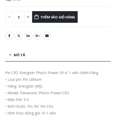
150.000₫.
là:
95.000₫.
THÊM VÀO GIỎ HÀNG
MÔ TẢ
Pin CR2 Energizer Photo Power 3V vỉ 1 viên chính hãng
• Loại pin: Pin Lithium
• Hãng: Energizer (Mỹ)
• Model: Panasonic Photo Power CR2
• Điện thế: 3 V
• Kích thước: Pin 3V/ Pin CR2
• Hình thức đóng gói: Vỉ 1 viên