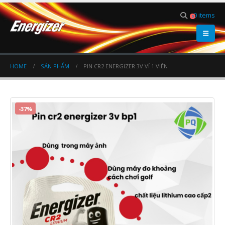
0 items
0
HOME
SẢN PHẨM
PIN CR2 ENERGIZER 3V VỈ 1 VIÊN
-37%