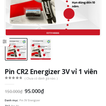
Pin CR2 Energizer 3V vỉ 1 viên
( Chưa có đánh giá nào. )
0
out of 5
Giá
Giá
95.000
₫
150.000
₫
gốc
hiện
là:
tại
Danh mục:
Pin 3V Energizer
Thẻ:
Pin 3V