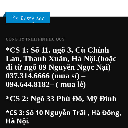
Pin Energizer
CÔNG TY TNHH PIN PHÚ QUÝ
*CS 1: Số 11, ngõ 3, Cù Chính
Lan, Thanh Xuân, Hà Nội.(hoặc
đi từ ngõ 89 Nguyễn Ngọc Nại)
037.314.6666
(mua sỉ) –
094.644.8182
– ( mua lẻ)
*CS 2: Ngõ 33 Phú Đô, Mỹ Đình
*CS 3:
Số 10 Nguyễn Trãi , Hà Đông,
Hà Nội.