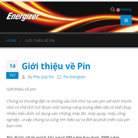
0 items
0
HOME
GIỚI THIỆU VỀ PIN
Giới thiệu về Pin
14
Th7
By
Phú Quý Pin
Pin Energizer
Giới thiệu về pin:
Chúng ta thường đặt ra những câu hỏi như tại sao pin với kích thước
nhỏ có thể tích trữ được một lượng năng lượng điện dài có thể chụp
nhiều kiểu ảnh, sử dụng vào những máy đo, máy quay, máy công
nghiệp…vì vậy chúng ta cùng tìm hiểu sự ra đời và phát triển của pin
bạn nhé.
Pin được phát minh khi nào? 400 năm hay hơn 2000 năm