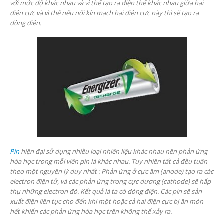
với mức
độ khác nhau và vì thế tạo r
a điện thế khác nhau giữa hai
điện cực và vì thế nếu nối kín mạch hai điện cực này thì sẽ tạo ra
dòng điện.
Pin
hiện đại sử dụng nhiều loại nhiên liệu khác nhau nên phản ứng
hóa học trong mỗi viên pin là khác nhau. Tuy nhiên tất cả đều tuân
theo một nguyên lý duy nhất : Phản ứng ở cực âm (anode) tạo ra các
electron điện tử, và các phản ứng trong cực dương (cathode) sẽ hấp
thụ những electron đó. Kết quả là ta có dòng điện. Các pin sẽ sản
xuất điện liên tục cho đến khi một hoặc cả hai điện cực bị ăn mòn
hết khiến các phản ứng hóa học trên không thể xảy ra.