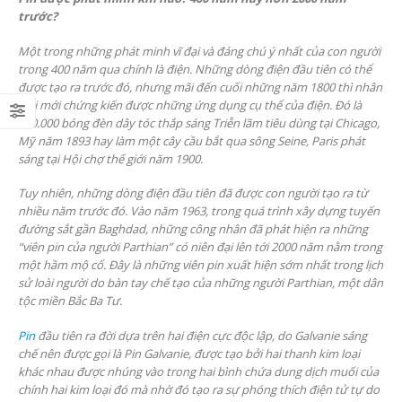
trước?
Một trong những phát minh vĩ đại và đáng chú ý nhất của con người
trong 400 năm qua chính là điện. Những dòng điện đầu tiên có thể
được tạo ra trước đó, nhưng mãi đến cuối những năm 1800 thì nhân
loại mới chứng kiến được những ứng dụng cụ thể của điện. Đó là
250.000 bóng đèn dây tóc thắp sáng Triễn lãm tiêu dùng tại Chicago,
Mỹ năm 1893 hay làm một cây cầu bắt qua sông Seine, Paris phát
sáng tại Hội chợ thế giới năm 1900.
Tuy nhiên, những dòng điện đầu tiên đã được con người tạo ra từ
nhiều năm trước đó. Vào năm 1963, trong quá trình xây dựng tuyến
đường sắt gần Baghdad, những công nhân đã phát hiện ra những
“viên pin của người Parthian” có niên đại lên tới 2000 năm nằm trong
một hầm mộ cổ. Đây là những viên pin xuất hiện sớm nhất trong lịch
sử loài người do bàn tay chế tạo của những người Parthian, một dân
tộc miền Bắc Ba Tư.
Pin
đầu tiên ra đời dựa trên hai điện cực độc lập, do Galvanie sáng
chế nên được gọi là Pin Galvanie, được tạo bởi hai thanh kim loại
khác nhau được nhúng vào trong hai bình chứa dung dịch muối của
chính hai kim loại đó mà nhờ đó tạo ra sự phóng thích điện tử tự do