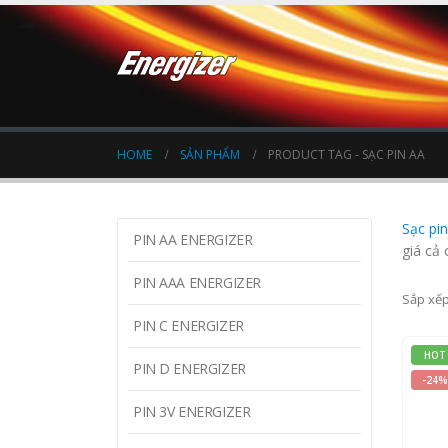
HOME
SẢN PHẨM
PRODUCT TAG -
SẠC PIN AA
Sạc pi
PIN AA ENERGIZER
giá cả 
PIN AAA ENERGIZER
Sắp xếp
PIN C ENERGIZER
HOT
PIN D ENERGIZER
-24%
PIN 3V ENERGIZER
0
o
290