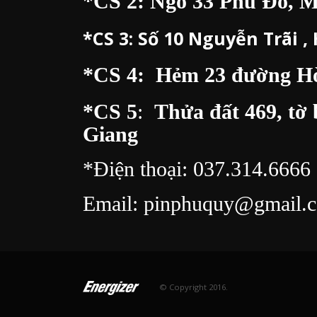
*CS 2: Ngõ 33 Phú Đô, 
*CS 3:
Số 10 Nguyễn Trãi ,
*CS 4: Hẻm 23 đường Hòa
*CS 5
:
Thửa đất 469, tờ 
Giang
*Điện thoại:
037.314.6666
Email:
pinphuquy@gmail.
© Copyright 2016.