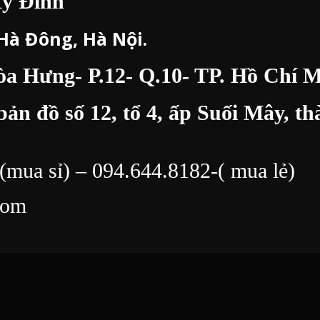
Mỹ Đình
 Hà Đông, Hà Nội.
 Hưng- P.12- Q.10- TP. Hồ Chí M
bản đồ số 12, tổ 4, ấp Suối Mây, 
(mua sỉ) –
094.644.8182
-( mua lẻ)
com