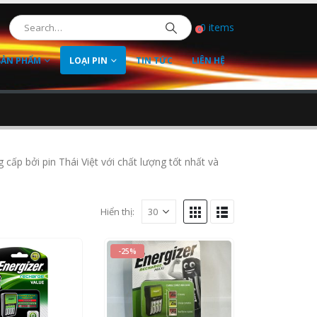
0 items
0
SẢN PHẨM
LOẠI PIN
TIN TỨC
LIÊN HỆ
cấp bởi pin Thái Việt với chất lượng tốt nhất và
Hiển thị:
-25%
0
out of 5
650.000
₫
of 5