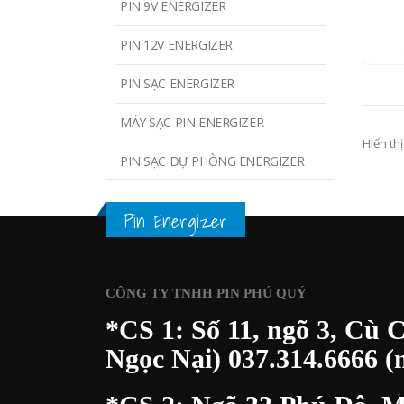
21
PIN 9V ENERGIZER
PIN 12V ENERGIZER
XEM 
PIN SẠC ENERGIZER
MÁY SẠC PIN ENERGIZER
Hiển thị
PIN SẠC DỰ PHÒNG ENERGIZER
Pin Energizer
CÔNG TY TNHH PIN PHÚ QUÝ
*CS 1: Số 11, ngõ 3, Cù 
Ngọc Nại)
037.314.6666
(m