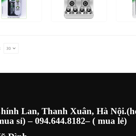
9.000
₫
230.000
₫
280.0
NHANH
THÊM VÀO GIỎ HÀNG
XEM NHANH
THÊM VÀO GIỎ HÀNG
XEM NHA
:
Chính Lan, Thanh Xuân, Hà Nội.(h
ua sỉ) –
094.644.8182
– ( mua lẻ)