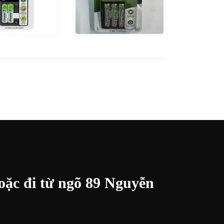
00
₫
490.000
₫
NH
THÊM VÀO GIỎ HÀNG
XEM NHANH
THÊM VÀO GIỎ HÀNG
oặc đi từ ngõ 89 Nguyễn