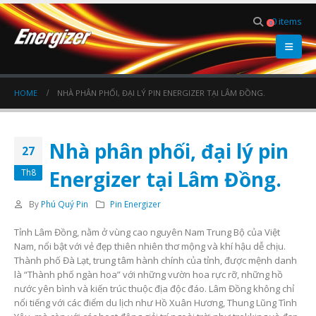
0 items
0
HOME
NHÀ PHÂN PHỐI, ĐẠI LÝ PIN ENERGIZER TẠI LÂM ĐỒNG.
Nhà phân phối, đại lý pin
27
Energizer tại Lâm Đồng.
Th8
By
Phú Quý Pin
Pin Energizer
Tỉnh Lâm Đồng, nằm ở vùng cao nguyên Nam Trung Bộ của Việt
Nam, nổi bật với vẻ đẹp thiên nhiên thơ mộng và khí hậu dễ chịu.
Thành phố Đà Lạt, trung tâm hành chính của tỉnh, được mệnh danh
là “Thành phố ngàn hoa” với những vườn hoa rực rỡ, những hồ
nước yên bình và kiến trúc thuộc địa độc đáo. Lâm Đồng không chỉ
nổi tiếng với các điểm du lịch như Hồ Xuân Hương, Thung Lũng Tình