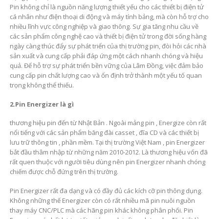
Pin không chỉ là nguồn năng lượng thiết yếu cho các thiết bị điện tử
cá nhân như điện thoại di động và máy tính bảng, mà còn hỗ trợ cho
nhiều lĩnh vực công nghiệp và giao thông. Sự gia tăng nhu cầu về
các sản phẩm công nghệ cao và thiết bị điện tử trong đời sống hàng
ngày càng thúc đẩy sự phát triển của thị trường pin, đòi hỏi các nhà
sản xuất và cung cấp phải đáp ứng một cách nhanh chóng và hiệu
quả. Để hỗ trợ sự phát triển bền vững của Lâm Đồng, việc đảm bảo
cung cấp pin chất lượng cao và ổn định trở thành một yếu tố quan
trọng không thể thiếu.
2.Pin Energizer là gì
thương hiệu pin đến từ Nhật Bản . Ngoài mảng pin , Energize còn rất
nổi tiếng với các sản phẩm băng đài casset , đĩa CD và các thiết bị
lưu trữ thông tin , phần mềm. Tại thị trường Việt Nam , pin Energizer
bắt đầu thâm nhập từ những năm 2010-2012. Là thương hiệu vốn đã
rất quen thuộc với người tiêu dùng nên pin Energizer nhanh chóng
chiếm được chỗ đứng trên thị trường.
Pin Energizer rất đa dạng và có đầy đủ các kích cỡ pin thông dụng.
Không những thế Energizer còn có rất nhiều mã pin nuôi nguồn
thay máy CNC/PLC mà các hãng pin khác không phân phối. Pin