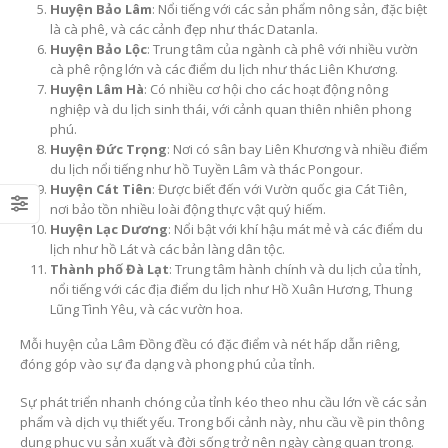
Huyện Bảo Lâm
: Nổi tiếng với các sản phẩm nông sản, đặc biệt
là cà phê, và các cảnh đẹp như thác Datanla.
Huyện Bảo Lộc
: Trung tâm của ngành cà phê với nhiều vườn
cà phê rộng lớn và các điểm du lịch như thác Liên Khương.
Huyện Lâm Hà
: Có nhiều cơ hội cho các hoạt động nông
nghiệp và du lịch sinh thái, với cảnh quan thiên nhiên phong
phú.
Huyện Đức Trọng
: Nơi có sân bay Liên Khương và nhiều điểm
du lịch nổi tiếng như hồ Tuyền Lâm và thác Pongour.
Huyện Cát Tiên
: Được biết đến với Vườn quốc gia Cát Tiên,
nơi bảo tồn nhiều loài động thực vật quý hiếm.
Huyện Lạc Dương
: Nổi bật với khí hậu mát mẻ và các điểm du
lịch như hồ Lát và các bản làng dân tộc.
Thành phố Đà Lạt
: Trung tâm hành chính và du lịch của tỉnh,
nổi tiếng với các địa điểm du lịch như Hồ Xuân Hương, Thung
Lũng Tình Yêu, và các vườn hoa.
Mỗi huyện của Lâm Đồng đều có đặc điểm và nét hấp dẫn riêng,
đóng góp vào sự đa dạng và phong phú của tỉnh.
Sự phát triển nhanh chóng của tỉnh kéo theo nhu cầu lớn về các sản
phẩm và dịch vụ thiết yếu. Trong bối cảnh này, nhu cầu về pin thông
dụng phục vụ sản xuất và đời sống trở nên ngày càng quan trọng.