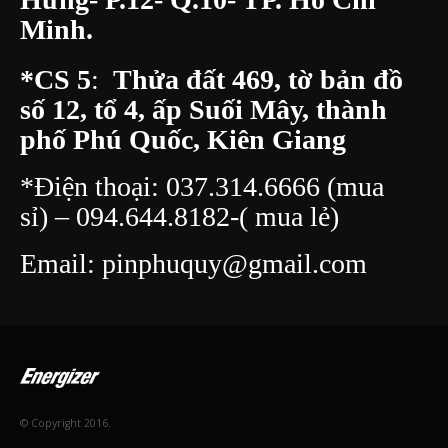
Hưng- P.12- Q.10- TP. Hồ Chí
Minh.
*CS 5
:
Thửa đất 469, tờ bản đồ
số 12, tổ 4, ấp Suối Mây, thành
phố Phú Quốc, Kiên Giang
*Điện thoại:
037.314.6666
(mua
sỉ) –
094.644.8182
-( mua lẻ)
Email:
pinphuquy@gmail.com