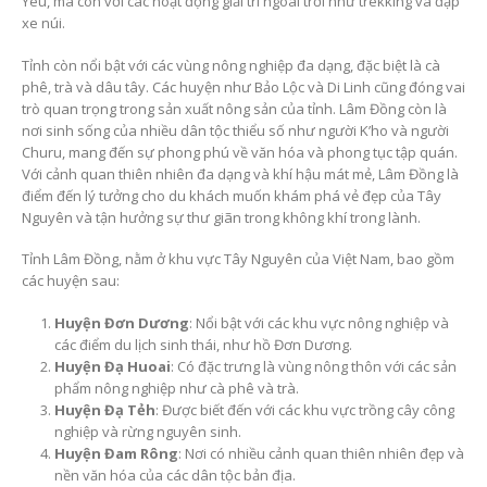
Yêu, mà còn với các hoạt động giải trí ngoài trời như trekking và đạp
xe núi.
Tỉnh còn nổi bật với các vùng nông nghiệp đa dạng, đặc biệt là cà
phê, trà và dâu tây. Các huyện như Bảo Lộc và Di Linh cũng đóng vai
trò quan trọng trong sản xuất nông sản của tỉnh. Lâm Đồng còn là
nơi sinh sống của nhiều dân tộc thiểu số như người K’ho và người
Churu, mang đến sự phong phú về văn hóa và phong tục tập quán.
Với cảnh quan thiên nhiên đa dạng và khí hậu mát mẻ, Lâm Đồng là
điểm đến lý tưởng cho du khách muốn khám phá vẻ đẹp của Tây
Nguyên và tận hưởng sự thư giãn trong không khí trong lành.
Tỉnh Lâm Đồng, nằm ở khu vực Tây Nguyên của Việt Nam, bao gồm
các huyện sau:
Huyện Đơn Dương
: Nổi bật với các khu vực nông nghiệp và
các điểm du lịch sinh thái, như hồ Đơn Dương.
Huyện Đạ Huoai
: Có đặc trưng là vùng nông thôn với các sản
phẩm nông nghiệp như cà phê và trà.
Huyện Đạ Tẻh
: Được biết đến với các khu vực trồng cây công
nghiệp và rừng nguyên sinh.
Huyện Đam Rông
: Nơi có nhiều cảnh quan thiên nhiên đẹp và
nền văn hóa của các dân tộc bản địa.