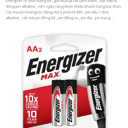
Energizer có chất lượng tốt , giá mua lại rất cạnh tranh , đặc biệt là
dòng pin alkaline , nên ngày càng được nhiều khách hàng lựa chọn.
Các loại pin Energizer đáng chú ý phải kể đến : pin tiểu + đũa
alkaline , các mã pin đồng hồ , pin đồng xu , pin đại , pin trung …