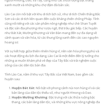
người H’mong, Dao, và Tay, cũng như các thửa ruộng bậc thang
xanh mướt và những khu chợ đậm đà bản sắc.
Lào Cai còn nổi bật với khu di tích lịch sử, như di tích Chiến thắng Bắc
Sơn và các di tích liên quan đến cuộc kháng chiến chống Pháp. Tỉnh
cũng nổi tiếng với các sản phẩm nông nghiệp như chè Shan Tuyết
và đặc sản địa phương như rượu ngô, thịt trâu gác bếp. Các huyện
như Bát Xát, Mường Khương và Văn Bàn mang đến sự đa dạng về
cảnh quan và văn hóa, từ các thung lũng xanh đến các cao nguyên
hoang sơ.
Với sự kết hợp giữa thiên nhiên hùng vĩ, nền văn hóa phong phú và
các hoạt động du lịch đa dạng, Lào Cai là một điểm đến lý tưởng cho
những ai muốn khám phá vẻ đẹp của Tây Bắc và trải nghiệm cuộc
sống của các dân tộc bản địa.
Tỉnh Lào Cai, nằm ở khu vực Tây Bắc của Việt Nam, bao gồm các
huyện sau:
Huyện Bát Xát
: Nổi bật với phong cảnh núi non hùng vĩ và các
bản làng của dân tộc thiểu số, như người H’mong và Dao.
Huyện Mường Khương
: Đặc trưng với các thửa ruộng bậc
thang, các bản làng dân tộc, và những khu vực nông nghiệp đa