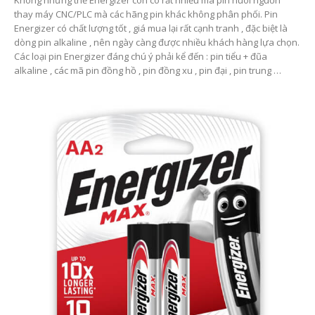
Không những thế Energizer còn có rất nhiều mã pin nuôi nguồn
thay máy CNC/PLC mà các hãng pin khác không phân phối. Pin
Energizer có chất lượng tốt , giá mua lại rất cạnh tranh , đặc biệt là
dòng pin alkaline , nên ngày càng được nhiều khách hàng lựa chọn.
Các loại pin Energizer đáng chú ý phải kể đến : pin tiểu + đũa
alkaline , các mã pin đồng hồ , pin đồng xu , pin đại , pin trung …