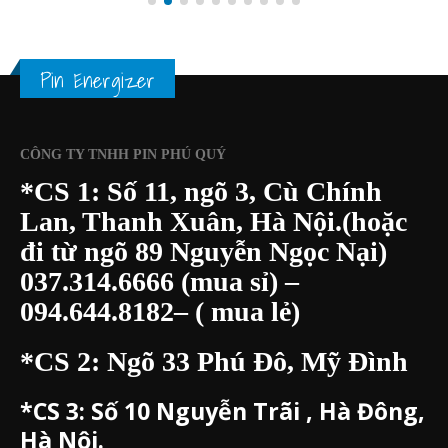
Pin Energizer
CÔNG TY TNHH PIN PHÚ QUÝ
*CS 1: Số 11, ngõ 3, Cù Chính
Lan, Thanh Xuân, Hà Nội.(hoặc
đi từ ngõ 89 Nguyễn Ngọc Nại)
037.314.6666
(mua sỉ) –
094.644.8182
– ( mua lẻ)
*CS 2: Ngõ 33 Phú Đô, Mỹ Đình
*CS 3:
Số 10 Nguyễn Trãi , Hà Đông,