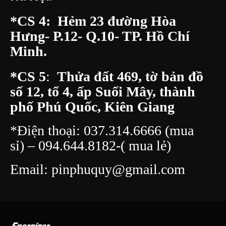
Hà Nội.
*CS 4: Hẻm 23 đường Hòa
Hưng- P.12- Q.10- TP. Hồ Chí
Minh.
*CS 5
:
Thửa đất 469, tờ bản đồ
số 12, tổ 4, ấp Suối Mây, thành
phố Phú Quốc, Kiên Giang
*Điện thoại:
037.314.6666
(mua
sỉ) –
094.644.8182
-( mua lẻ)
Email:
pinphuquy@gmail.com