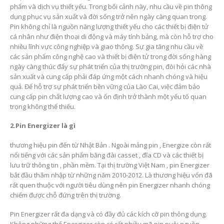
phẩm và dịch vụ thiết yếu. Trong bối cảnh này, nhu cầu về pin thông
dụng phục vụ sản xuất và đời sống trở nên ngày càng quan trọng.
Pin không chỉ là nguồn năng lượng thiết yếu cho các thiết bị điện tử
cá nhân như điện thoại di động và máy tính bảng, mà còn hỗ trợ cho
nhiều lĩnh vực công nghiệp và giao thông. Sự gia tăng nhu cầu về
các sản phẩm công nghệ cao và thiết bị điện tử trong đời sống hàng
ngày càng thúc đẩy sự phát triển của thị trường pin, đòi hỏi các nhà
sản xuất và cung cấp phải đáp ứng một cách nhanh chóng và hiệu
quả. Để hỗ trợ sự phát triển bền vững của Lào Cai, việc đảm bảo
cung cấp pin chất lượng cao và ổn định trở thành một yếu tố quan
trọng không thể thiếu.
2.Pin Energizer là gì
thương hiệu pin đến từ Nhật Bản . Ngoài mảng pin , Energize còn rất
nổi tiếng với các sản phẩm băng đài casset , đĩa CD và các thiết bị
lưu trữ thông tin , phần mềm. Tại thị trường Việt Nam , pin Energizer
bắt đầu thâm nhập từ những năm 2010-2012. Là thương hiệu vốn đã
rất quen thuộc với người tiêu dùng nên pin Energizer nhanh chóng
chiếm được chỗ đứng trên thị trường.
Pin Energizer rất đa dạng và có đầy đủ các kích cỡ pin thông dụng.