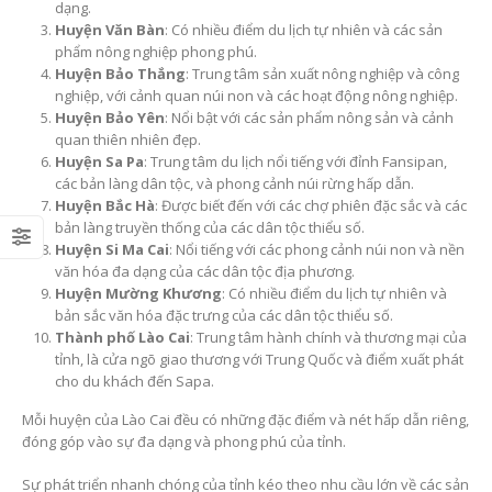
dạng.
Huyện Văn Bàn
: Có nhiều điểm du lịch tự nhiên và các sản
phẩm nông nghiệp phong phú.
Huyện Bảo Thắng
: Trung tâm sản xuất nông nghiệp và công
nghiệp, với cảnh quan núi non và các hoạt động nông nghiệp.
Huyện Bảo Yên
: Nổi bật với các sản phẩm nông sản và cảnh
quan thiên nhiên đẹp.
Huyện Sa Pa
: Trung tâm du lịch nổi tiếng với đỉnh Fansipan,
các bản làng dân tộc, và phong cảnh núi rừng hấp dẫn.
Huyện Bắc Hà
: Được biết đến với các chợ phiên đặc sắc và các
bản làng truyền thống của các dân tộc thiểu số.
Huyện Si Ma Cai
: Nổi tiếng với các phong cảnh núi non và nền
văn hóa đa dạng của các dân tộc địa phương.
Huyện Mường Khương
: Có nhiều điểm du lịch tự nhiên và
bản sắc văn hóa đặc trưng của các dân tộc thiểu số.
Thành phố Lào Cai
: Trung tâm hành chính và thương mại của
tỉnh, là cửa ngõ giao thương với Trung Quốc và điểm xuất phát
cho du khách đến Sapa.
Mỗi huyện của Lào Cai đều có những đặc điểm và nét hấp dẫn riêng,
đóng góp vào sự đa dạng và phong phú của tỉnh.
Sự phát triển nhanh chóng của tỉnh kéo theo nhu cầu lớn về các sản