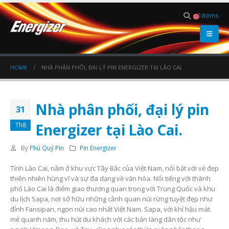
0 items
0
HOME
NHÀ PHÂN PHỐI, ĐẠI LÝ PIN ENERGIZER TẠI LÀO CAI.
Nhà phân phối, đại lý pin
31
Energizer tại Lào Cai.
Th8
By
Phú Quý Pin
Pin Energizer
Tỉnh Lào Cai, nằm ở khu vực Tây Bắc của Việt Nam, nổi bật với vẻ đẹp
thiên nhiên hùng vĩ và sự đa dạng về văn hóa. Nổi tiếng với thành
phố Lào Cai là điểm giao thương quan trọng với Trung Quốc và khu
du lịch Sapa, nơi sở hữu những cảnh quan núi rừng tuyệt đẹp như
đỉnh Fansipan, ngọn núi cao nhất Việt Nam. Sapa, với khí hậu mát
mẻ quanh năm, thu hút du khách với các bản làng dân tộc như