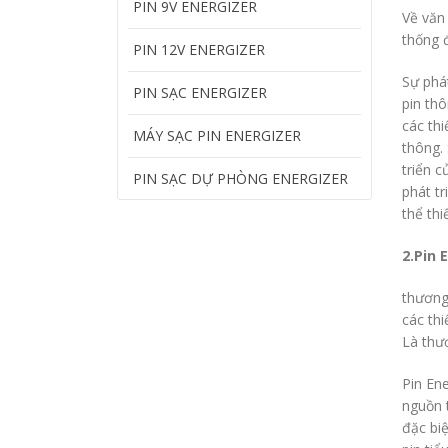
PIN 9V ENERGIZER
Về văn 
thống 
PIN 12V ENERGIZER
Sự phá
PIN SẠC ENERGIZER
pin th
các thi
MÁY SẠC PIN ENERGIZER
thông.
triển 
PIN SẠC DỰ PHÒNG ENERGIZER
phát t
thể thi
2.Pin 
thương
các th
Là thư
Pin En
nguồn 
đặc biệ