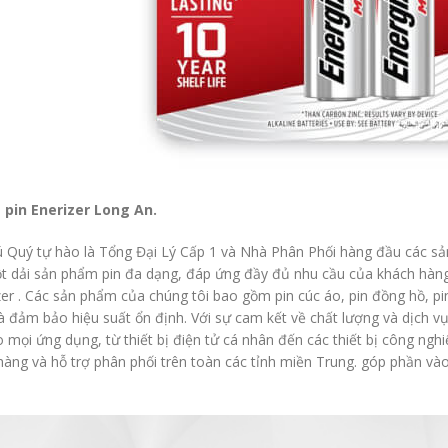
 pin Enerizer Long An.
ú Quý tự hào là Tổng Đại Lý Cấp 1 và Nhà Phân Phối hàng đầu các sản
t dải sản phẩm pin đa dạng, đáp ứng đầy đủ nhu cầu của khách hàng
zer . Các sản phẩm của chúng tôi bao gồm pin cúc áo, pin đồng hồ, pi
à đảm bảo hiệu suất ổn định. Với sự cam kết về chất lượng và dịch v
o mọi ứng dụng, từ thiết bị điện tử cá nhân đến các thiết bị công ng
àng và hỗ trợ phân phối trên toàn các tỉnh miền Trung. góp phần vào 