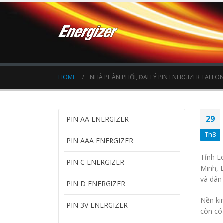
HOME
NHÀ PHÂN PHỐI, ĐẠI LÝ PIN ENERGIZER TẠI LO
29
PIN AA ENERGIZER
Th8
PIN AAA ENERGIZER
Tỉnh L
PIN C ENERGIZER
Minh, L
và dân 
PIN D ENERGIZER
Nền ki
PIN 3V ENERGIZER
còn có