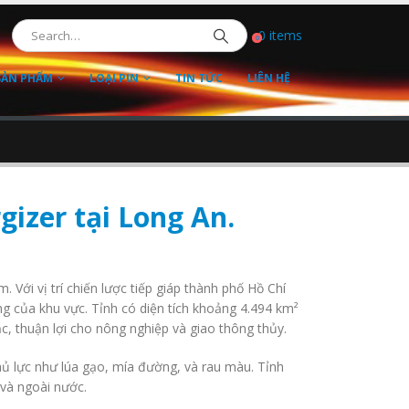
0 items
0
SẢN PHẨM
LOẠI PIN
TIN TỨC
LIÊN HỆ
gizer tại Long An.
ới vị trí chiến lược tiếp giáp thành phố Hồ Chí
ng của khu vực. Tỉnh có diện tích khoảng 4.494 km²
ặc, thuận lợi cho nông nghiệp và giao thông thủy.
ủ lực như lúa gạo, mía đường, và rau màu. Tỉnh
 và ngoài nước.