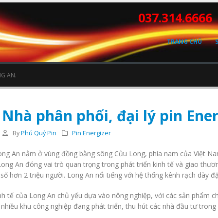
037.314.6666
TRANG CHỦ
NG AN.
Nhà phân phối, đại lý pin Ener
By
Phú Quý Pin
Pin Energizer
ong An nằm ở vùng đồng bằng sông Cửu Long, phía nam của Việt Nam. V
ong An đóng vai trò quan trọng trong phát triển kinh tế và giao thươ
số hơn 2 triệu người. Long An nổi tiếng với hệ thống kênh rạch dày đ
nh tế của Long An chủ yếu dựa vào nông nghiệp, với các sản phẩm ch
 nhiều khu công nghiệp đang phát triển, thu hút các nhà đầu tư trong