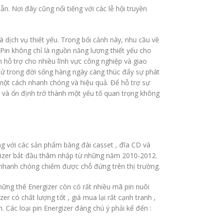
ẫn. Nơi đây cũng nổi tiếng với các lễ hội truyền
.
 dịch vụ thiết yếu. Trong bối cảnh này, nhu cầu về
Pin không chỉ là nguồn năng lượng thiết yếu cho
n hỗ trợ cho nhiều lĩnh vực công nghiệp và giao
 tử trong đời sống hàng ngày càng thúc đẩy sự phát
 một cách nhanh chóng và hiệu quả. Để hỗ trợ sự
 và ổn định trở thành một yếu tố quan trọng không
ng với các sản phẩm băng đài casset , đĩa CD và
nergizer bắt đầu thâm nhập từ những năm 2010-2012.
r nhanh chóng chiếm được chỗ đứng trên thị trường.
hững thế Energizer còn có rất nhiều mã pin nuôi
 có chất lượng tốt , giá mua lại rất cạnh tranh ,
. Các loại pin Energizer đáng chú ý phải kể đến :