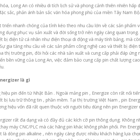
hóa, Long An có nhiều di tích lịch sử và phong cảnh thiên nhiên hấp d
đặc sắc, phản ánh bản sắc văn hóa phong phú của miền Tây Nam Bộ
t triển nhanh chóng của tỉnh kéo theo nhu cầu lớn về các sản phẩm và
ông dụng phục vụ sản xuất và đời sống trở nên ngày càng quan trọng. 
ết bị điện tử cá nhân như điện thoại di động và máy tính bảng, mà cò
 Sự gia tăng nhu cầu về các sản phẩm công nghệ cao và thiết bị điện
của thị trường pin, đòi hỏi các nhà sản xuất và cung cấp phải đáp ứng
riển bền vững của Long An, việc đảm bảo cung cấp pin chất lượng cao
ếu.
Energizer là gì
 hiệu pin đến từ Nhật Bản . Ngoài mảng pin , Energize còn rất nổi tiế
iết bị lưu trữ thông tin , phần mềm. Tại thị trường Việt Nam , pin E
ơng hiệu vốn đã rất quen thuộc với người tiêu dùng nên pin Energize
ergizer rất đa dạng và có đầy đủ các kích cỡ pin thông dụng. Không n
thay máy CNC/PLC mà các hãng pin khác không phân phối. Pin Energizer
t là dòng pin alkaline , nên ngày càng được nhiều khách hàng lựa chọn