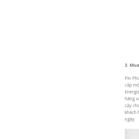
3. Mua
Pin Ph
cấp mộ
Energi
hãng v
cậy ch
khách h
ngày