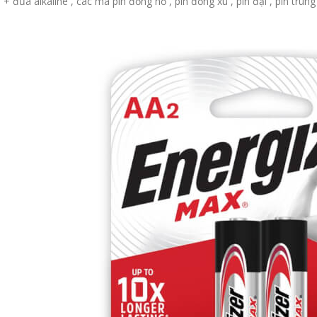
u + đũa alkaline , các mã pin đồng hồ , pin đồng xu , pin đại , pin trun