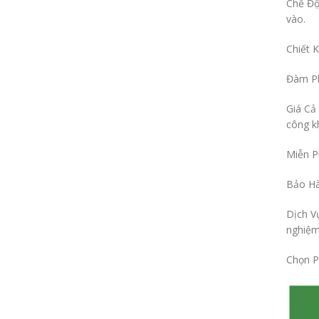
Chế Độ
vào.
Chiết 
Đàm Ph
Giá Cả 
công k
Miễn P
Bảo Hà
Dịch V
nghiệm
Chọn P