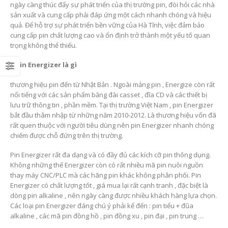
ngày càng thúc đẩy sự phát triển của thị trường pin, đòi hỏi các nhà
sản xuất và cung cấp phải đáp ứng một cách nhanh chóng và hiệu
quả. Để hỗ trợ sự phát triển bền vững của Hà Tĩnh, việc đảm bảo
cung cấp pin chất lượng cao và ổn định trở thành một yếu tố quan
trọng không thể thiếu.
2.Pin Energizer là gì
thương hiệu pin đến từ Nhật Bản . Ngoài mảng pin , Energize còn rất
nổi tiếng với các sản phẩm băng đài casset , đĩa CD và các thiết bị
lưu trữ thông tin , phần mềm. Tại thị trường Việt Nam , pin Energizer
bắt đầu thâm nhập từ những năm 2010-2012. Là thương hiệu vốn đã
rất quen thuộc với người tiêu dùng nên pin Energizer nhanh chóng
chiếm được chỗ đứng trên thị trường.
Pin Energizer rất đa dạng và có đầy đủ các kích cỡ pin thông dụng.
Không những thế Energizer còn có rất nhiều mã pin nuôi nguồn
thay máy CNC/PLC mà các hãng pin khác không phân phối. Pin
Energizer có chất lượng tốt , giá mua lại rất cạnh tranh , đặc biệt là
dòng pin alkaline , nên ngày càng được nhiều khách hàng lựa chọn.
Các loại pin Energizer đáng chú ý phải kể đến : pin tiểu + đũa
alkaline , các mã pin đồng hồ , pin đồng xu , pin đại , pin trung …