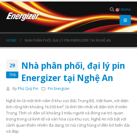
0 items
0
HOME
NHÀ PHÂN PHỐI, ĐẠI LÝ PIN ENERGIZER TẠI NGHỆ AN
Nhà phân phối, đại lý pin
29
Energizer tại Nghệ An
Th8
By
Phú Quý Pin
Pin Energizer
Nghệ An là một tỉnh nằm ở khu vực Bắc Trung Bộ, Việt Nam, với diện
tích rộng lớn khoảng 16.500 km², là tỉnh lớn nhất về diện tích ở miền
Trung. Tỉnh có dân số khoảng 3 triệu người và đóng vai trò quan
trọng trong cả kinh tế và văn hóa của khu vực. Nghệ An nổi bật với
cảnh quan thiên nhiên đa dạng, từ núi rừng hùng vĩ đến bờ biển dài
và đẹp.