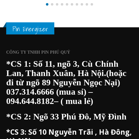
11
TẠI BÌNH DƯƠNG
Th4
1.Tìm hiểu Nhu cầu pin
ENERGIZER tại Bình Dương?
Bình Dương là một trong những tỉnh/thành phố phát triển...
read more
Pin Energizer
CÔNG TY TNHH PIN PHÚ QUÝ
*CS 1: Số 11, ngõ 3, Cù Chính