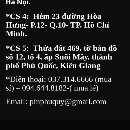
Lan, Thanh Xuân, Hà Nội.(hoặc
đi từ ngõ 89 Nguyễn Ngọc Nại)
037.314.6666
(mua sỉ) –
094.644.8182
– ( mua lẻ)
*CS 2: Ngõ 33 Phú Đô, Mỹ Đình
*CS 3:
Số 10 Nguyễn Trãi , Hà Đông,
Hà Nội.
*CS 4: Hẻm 23 đường Hòa
Hưng- P.12- Q.10- TP. Hồ Chí
Minh.
*CS 5
:
Thửa đất 469, tờ bản đồ
số 12, tổ 4, ấp Suối Mây, thành
phố Phú Quốc, Kiên Giang