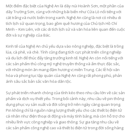
Một điểm đặc biệt của Nghệ An là dãy núi Hoành Sơn, một phần của
dãy Trường Sơn, cùng với những bãi biển như Cửa Lò nổi tiếng với
cát trắng và nước biển trong xanh. Nghệ An cũng là nơi có nhiều di
tích lịch sử quan trọng, bao gồm quê hương của Chủ tịch Hồ Chí
Minh – Kim Liên, với các di tích lịch sử và văn hóa liên quan đến cuộc
đời và sự nghiệp của Bác.
Kinh tế của Nghệ An chủ yếu dựa vào nông nghiệp, đặc biệt là trồng
lúa, cà phê, và chè. Tỉnh cũng đang tích cực phát triển công nghiệp
và du lịch để thúc đẩy tăng trưởng kinh tế. Nghệ An còn nổi tiếng với
các sản phẩm thủ công mỹ nghệ truyền thống và ẩm thực đặc sắc,
với những món ăn mang đậm hương vị miền Trung. Các lễ hội văn
hóa và phong tục tập quán của Nghệ An cũng rất phong phú, phản
ánh sâu sắc bản sắc văn hóa dân tộc.
Sự phát triển nhanh chóng của tỉnh kéo theo nhu cầu lớn về các sản
phẩm và dịch vụ thiết yếu. Trong bối cảnh này, nhu cầu về pin thông
dụng phục vụ sản xuất và đời sống trở nên ngày càng quan trọng.
Pin không chỉ là nguồn năng lượng thiết yếu cho các thiết bị điện tử
cá nhân như điện thoại di động và máy tính bảng, mà còn hỗ trợ cho
nhiều lĩnh vực công nghiệp và giao thông. Sự gia tăng nhu cầu về
các sản phẩm công nghệ cao và thiết bị điện tử trong đời sống hàng