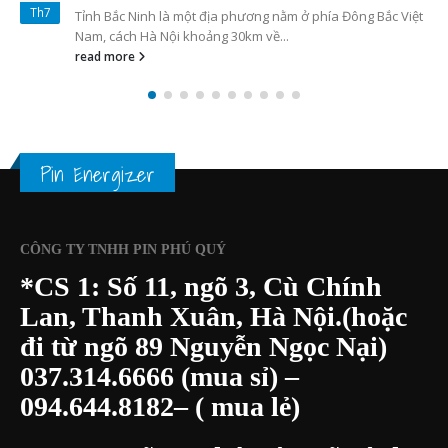
1. Pin vòi hoa sen và pin
Th10
máy rửa chén có tác dụng
gì?
PIN vòi hoa sen pin máy...
read more
Pin Energizer
CÔNG TY TNHH PIN PHÚ QUÝ
*CS 1: Số 11, ngõ 3, Cù Chính
Lan, Thanh Xuân, Hà Nội.(hoặc