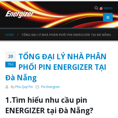
0 items
0
HOME
TỔNG ĐẠI LÝ NHÀ PHÂN PHỐI PIN ENERGIZER TẠI ĐÀ NẴNG
TỔNG ĐẠI LÝ NHÀ PHÂN
20
PHỐI PIN ENERGIZER TẠI
Th3
Đà Nẵng
By
Phú Quý Pin
Pin Energizer
1.Tìm hiểu nhu cầu pin
ENERGIZER tại Đà Nẵng?