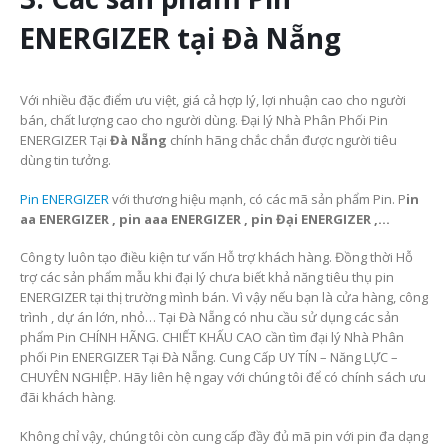
ENERGIZER tại Đà Nẵng
Với nhiều đặc điểm ưu việt, giá cả hợp lý, lợi nhuận cao cho người
bán, chất lượng cao cho người dùng. Đại lý Nhà Phân Phối Pin
ENERGIZER Tại
Đà Nẵng
chính hãng chắc chắn được người tiêu
dùng tin tưởng.
Pin ENERGIZER
với thương hiệu mạnh, có các mã sản phẩm Pin. P
in
aa ENERGIZER , pin aaa ENERGIZER , pin Đại ENERGIZER ,…
Công ty luôn tạo điều kiện tư vấn Hỗ trợ khách hàng. Đồng thời Hỗ
trợ các sản phẩm mẫu khi đại lý chưa biết khả năng tiêu thụ pin
ENERGIZER tại thị trường mình bán. Vì vậy nếu bạn là cửa hàng, công
trình , dự án lớn, nhỏ… Tại Đà Nẵng có nhu cầu sử dụng các sản
phẩm Pin CHÍNH HÃNG. CHIẾT KHẤU CAO cần tìm đại lý Nhà Phân
phối Pin ENERGIZER Tại Đà Nẵng. Cung Cấp UY TÍN – Năng LỰC –
CHUYÊN NGHIỆP. Hãy liên hệ ngay với chúng tôi để có chính sách ưu
đãi khách hàng.
Không chỉ vậy, chúng tôi còn cung cấp đầy đủ mã pin với pin đa dạng