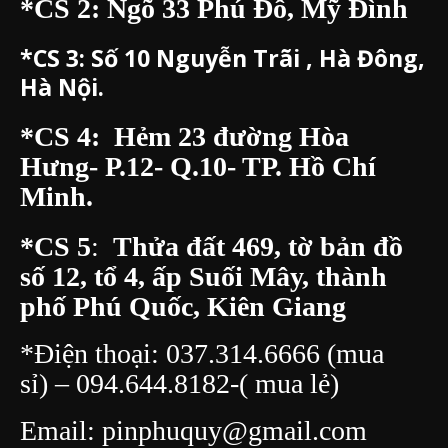
đi từ ngõ 89 Nguyễn Ngọc Nại)
037.314.6666
(mua sỉ) –
094.644.8182
– ( mua lẻ)
*CS 2: Ngõ 33 Phú Đô, Mỹ Đình
*CS 3:
Số 10 Nguyễn Trãi , Hà Đông,
Hà Nội.
*CS 4: Hẻm 23 đường Hòa
Hưng- P.12- Q.10- TP. Hồ Chí
Minh.
*CS 5
:
Thửa đất 469, tờ bản đồ
số 12, tổ 4, ấp Suối Mây, thành
phố Phú Quốc, Kiên Giang