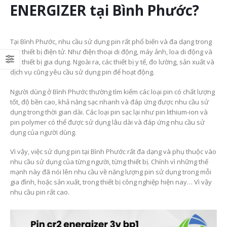
ENERGIZER tại Bình Phước?
Tại Bình Phước, nhu cầu sử dụng pin rất phổ biến và đa dạng trong
các thiết bị điện tử. Như điện thoại di động, máy ảnh, loa di động và
các thiết bị gia dụng. Ngoài ra, các thiết bị y tế, đo lường, sản xuất và
dịch vụ cũng yêu cầu sử dụng pin để hoạt động.
Người dùng ở Bình Phước thường tìm kiếm các loại pin có chất lượng
tốt, độ bền cao, khả năng sạc nhanh và đáp ứng được nhu cầu sử
dụng trong thời gian dài. Các loại pin sạc lại như pin lithium-ion và
pin polymer có thể được sử dụng lâu dài và đáp ứng nhu cầu sử
dụng của người dùng.
Vì vậy, việc sử dụng pin tại Bình Phước rất đa dạng và phụ thuộc vào
nhu cầu sử dụng của từng người, từng thiết bị. Chính vì những thế
mạnh này đã nói lên nhu cầu về năng lượng pin sử dụng trong mỗi
gia đình, hoặc sản xuất, trong thiết bị công nghiệp hiện nay… Vì vậy
nhu cầu pin rất cao.