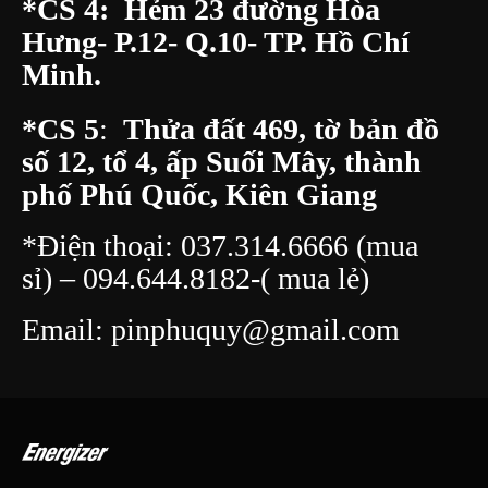
Hưng- P.12- Q.10- TP. Hồ Chí
Minh.
*CS 5
:
Thửa đất 469, tờ bản đồ
số 12, tổ 4, ấp Suối Mây, thành
phố Phú Quốc, Kiên Giang
*Điện thoại:
037.314.6666
(mua
sỉ) –
094.644.8182
-( mua lẻ)
Email:
pinphuquy@gmail.com
© Copyright 2016.