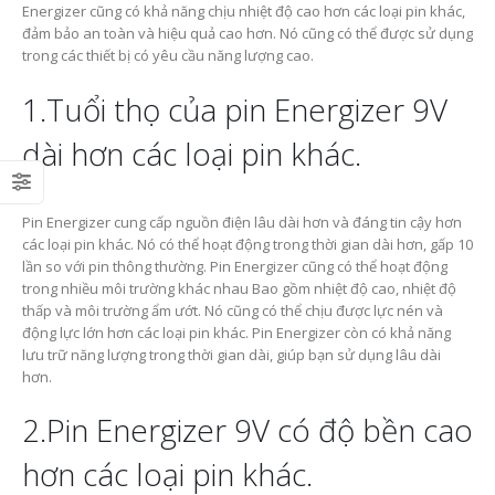
Energizer cũng có khả năng chịu nhiệt độ cao hơn các loại pin khác,
đảm bảo an toàn và hiệu quả cao hơn. Nó cũng có thể được sử dụng
trong các thiết bị có yêu cầu năng lượng cao.
1.Tuổi thọ của pin Energizer 9V
dài hơn các loại pin khác.
Pin Energizer cung cấp nguồn điện lâu dài hơn và đáng tin cậy hơn
các loại pin khác. Nó có thể hoạt động trong thời gian dài hơn, gấp 10
lần so với pin thông thường. Pin Energizer cũng có thể hoạt động
trong nhiều môi trường khác nhau Bao gồm nhiệt độ cao, nhiệt độ
thấp và môi trường ẩm ướt. Nó cũng có thể chịu được lực nén và
động lực lớn hơn các loại pin khác. Pin Energizer còn có khả năng
lưu trữ năng lượng trong thời gian dài, giúp bạn sử dụng lâu dài
hơn.
2.Pin Energizer 9V có độ bền cao
hơn các loại pin khác.