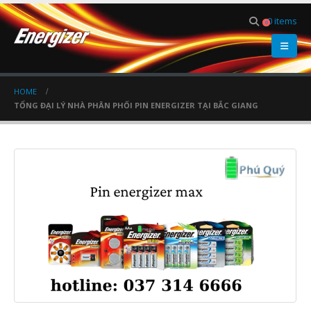
0 items
0
HOME
TỔNG ĐẠI LÝ NHÀ PHÂN PHỐI PIN ENERGIZER TẠI BẮC GIANG