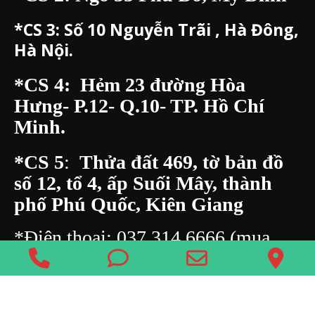
*CS 3:
Số 10 Nguyễn Trãi , Hà Đông,
Hà Nội.
*CS 4: Hẻm 23 đường Hòa
Hưng- P.12- Q.10- TP. Hồ Chí
Minh.
*CS 5
:
Thửa đất 469, tờ bản đồ
số 12, tổ 4, ấp Suối Mây, thành
phố Phú Quốc, Kiên Giang
*Điện thoại:
037.314.6666
(mua
Phone
Phone
Email
Go
sỉ) –
094.644.8182
-( mua lẻ)
Email:
pinphuquy@gmail.com
Number
Number
Address
Ma