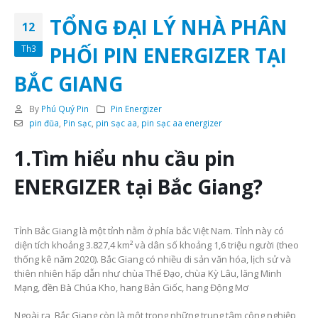
TỔNG ĐẠI LÝ NHÀ PHÂN
12
PHỐI PIN ENERGIZER TẠI
Th3
BẮC GIANG
By
Phú Quý Pin
Pin Energizer
pin đũa
,
Pin sạc
,
pin sạc aa
,
pin sạc aa energizer
1.Tìm hiểu nhu cầu pin
ENERGIZER tại Bắc Giang?
Tỉnh Bắc Giang là một tỉnh nằm ở phía bắc Việt Nam. Tỉnh này có
diện tích khoảng 3.827,4 km² và dân số khoảng 1,6 triệu người (theo
thống kê năm 2020). Bắc Giang có nhiều di sản văn hóa, lịch sử và
thiên nhiên hấp dẫn như chùa Thế Đạo, chùa Kỳ Lâu, lăng Minh
Mạng, đền Bà Chúa Kho, hang Bản Giốc, hang Động Mơ
Ngoài ra, Bắc Giang còn là một trong những trung tâm công nghiệp