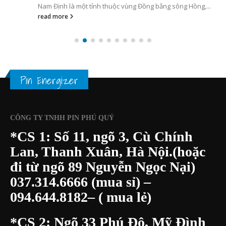
Nam Định là một tỉnh thuộc vùng Đồng bằng sông Hồng,...
read more
Pin Energizer
CÔNG TY TNHH PIN PHÚ QUÝ
*CS 1: Số 11, ngõ 3, Cù Chính
Lan, Thanh Xuân, Hà Nội.(hoặc
đi từ ngõ 89 Nguyễn Ngọc Nại)
037.314.6666
(mua sỉ) –
094.644.8182
– ( mua lẻ)
*CS 2: Ngõ 33 Phú Đô, Mỹ Đình