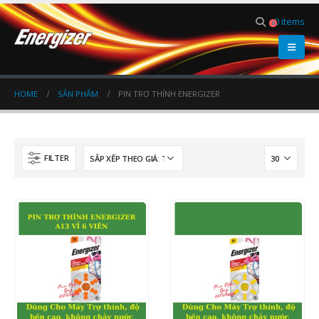
0 items
0
HOME
SẢN PHẨM
PIN TRỢ THÍNH ENERGIZER
FILTER
0
out of 5
0
out of 5