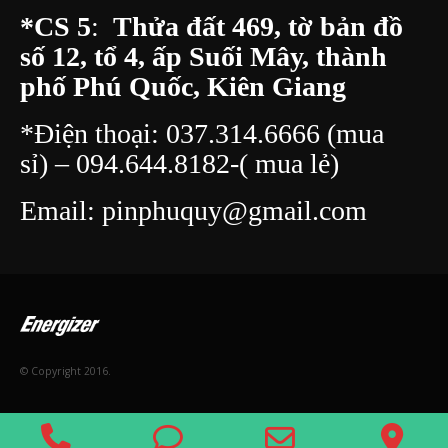
*CS 5
:
Thửa đất 469, tờ bản đồ
số 12, tổ 4, ấp Suối Mây, thành
phố Phú Quốc, Kiên Giang
*Điện thoại:
037.314.6666
(mua
sỉ) –
094.644.8182
-( mua lẻ)
Email:
pinphuquy@gmail.com
© Copyright 2016.
Phone
Phone
Email
Go