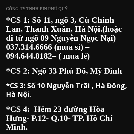
CÔNG TY TNHH PIN PHÚ QUÝ
*CS 1: Số 11, ngõ 3, Cù Chính
Lan, Thanh Xuân, Hà Nội.(hoặc
đi từ ngõ 89 Nguyễn Ngọc Nại)
037.314.6666
(mua sỉ) –
094.644.8182
– ( mua lẻ)
*CS 2: Ngõ 33 Phú Đô, Mỹ Đình
*CS 3:
Số 10 Nguyễn Trãi , Hà Đông,
Hà Nội.
*CS 4: Hẻm 23 đường Hòa
Hưng- P.12- Q.10- TP. Hồ Chí
Minh.