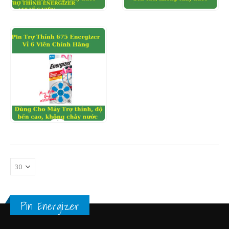
XEM NHANH
XEM NHANH
ĐỌC TIẾP
ĐỌC TIẾP
0
out of 5
XEM NHANH
ĐỌC TIẾP
Pin Energizer