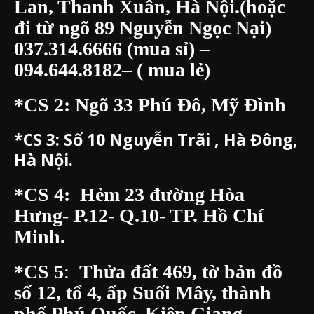
Lan, Thanh Xuân, Hà Nội.(hoặc
đi từ ngõ 89 Nguyễn Ngọc Nại)
037.314.6666
(mua sỉ) –
094.644.8182
– ( mua lẻ)
*CS 2: Ngõ 33 Phú Đô, Mỹ Đình
*CS 3:
Số 10 Nguyễn Trãi , Hà Đông,
Hà Nội.
*CS 4: Hẻm 23 đường Hòa
Hưng- P.12- Q.10- TP. Hồ Chí
Minh.
*CS 5
:
Thửa đất 469, tờ bản đồ
số 12, tổ 4, ấp Suối Mây, thành
phố Phú Quốc, Kiên Giang