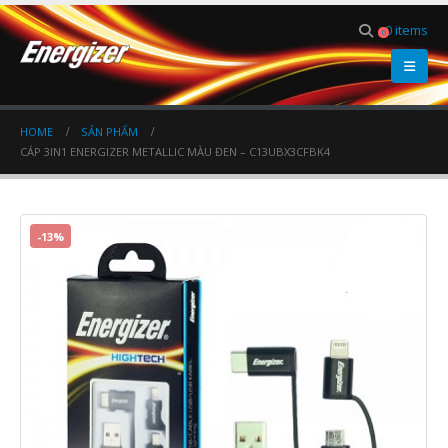
0 items
0
HOME
SẢN PHẨM
CÁP 3IN1 ENERGIZER METALLIC MÀU ĐEN – C13UBX3CFBK4
-13%