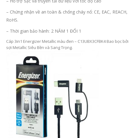
– Hỗ trợ sạc và truyền tải dữ liệu với tốc độ cao
– Chứng nhận về an toàn & chống cháy nổ: CE, EAC, REACH,
RoHS.
– Thời gian bảo hành: 2 NĂM 1 ĐỔI 1
Cáp 3in1 Energizer Metallic màu đen – C13UBX3CFBK4 Bao bọc bởi
sợi Metallic Siêu Bền và Sang Trọng.