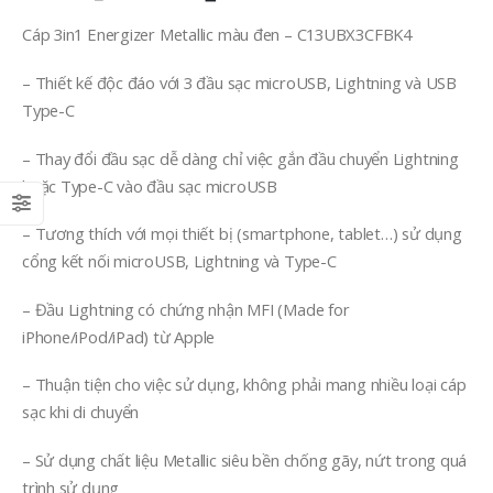
gốc
hiện
là:
tại
Cáp 3in1 Energizer Metallic màu đen – C13UBX3CFBK4
750.000₫.
là:
650.000₫.
– Thiết kế độc đáo với 3 đầu sạc microUSB, Lightning và USB
Type-C
– Thay đổi đầu sạc dễ dàng chỉ việc gắn đầu chuyển Lightning
hoặc Type-C vào đầu sạc microUSB
– Tương thích với mọi thiết bị (smartphone, tablet…) sử dụng
cổng kết nối microUSB, Lightning và Type-C
– Đầu Lightning có chứng nhận MFI (Made for
iPhone/iPod/iPad) từ Apple
– Thuận tiện cho việc sử dụng, không phải mang nhiều loại cáp
sạc khi di chuyển
– Sử dụng chất liệu Metallic siêu bền chống gãy, nứt trong quá
trình sử dụng