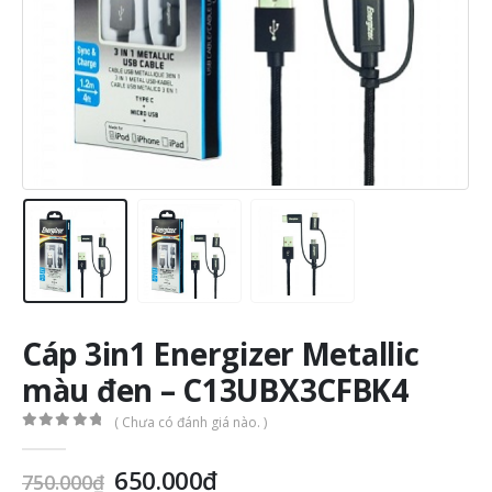
Cáp 3in1 Energizer Metallic
màu đen – C13UBX3CFBK4
( Chưa có đánh giá nào. )
0
out of 5
Giá
Giá
650.000
₫
750.000
₫