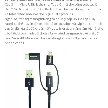
Cáp 3 in 1 Micro USB/ Lightning/ Type-C 1m2 cho công suất sạc lên
đến 2.4A đảm bảo sự tương thích với hầu hết các dòng smartphone
và tablet khác nhau và cho hiệu suất sạc tối ưu.
Ngoài ra, trên thị trường thường có hai loại cáp USB là cáp Fully-
rated: có thể truyền dữ liệu tốc độ tới 480Mbps và cáp Sub channel:
truyền dữ liệu tốc độ chuẩn 1.5Mbps. Energizer nâng tầm kết nối cho
các thiết bị của mình với chuẩn Fully-rated cùng mức truyền tải dữ
liệu ở mức 480Mbps đảm bảo sự đồng bộ hóa dữ liệu an toàn và
nhanh chóng.