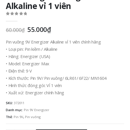
Alkaline vỉ 1 viên
0
out of 5
Giá
Giá
55.000
₫
60.000
₫
gốc
hiện
là:
tại
Pin vuông 9V Energizer Alkaline vỉ 1 viên chính hãng
60.000₫.
là:
• Loại pin: Pin kiềm / Alkaline
55.000₫.
• Hãng: Energizer (USA)
• Model: Energizer Max
• Điện thế: 9 V
• Kích thước: Pin 9V/ Pin vuông/ 6LR61/ 6F22/ MN1604
• Hình thức đóng gói: Vỉ 1 viên
• Xuất xứ: Energizer chính hãng
SKU:
372011
Danh mục:
Pin 9V Energizer
Thẻ:
Pin 9V
,
Pin vuông