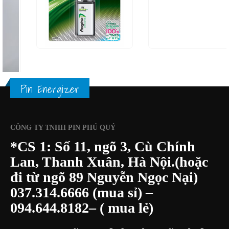
0
out of 5
0
out of 5
290.000
₫
55.000
₫
310.000
₫
75.000
₫
XEM NHANH
XEM NHANH
THÊM VÀO GIỎ HÀNG
THÊM VÀO GIỎ HÀ
Pin Energizer
ÀNG
CÔNG TY TNHH PIN PHÚ QUÝ
*CS 1: Số 11, ngõ 3, Cù Chính
Lan, Thanh Xuân, Hà Nội.(hoặc
đi từ ngõ 89 Nguyễn Ngọc Nại)
037.314.6666
(mua sỉ) –
094.644.8182
– ( mua lẻ)
*CS 2: Ngõ 33 Phú Đô, Mỹ Đình