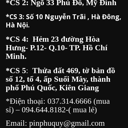
*CS 3:
Số 10 Nguyễn Trãi , Hà Đông,
Hà Nội.
*CS 4: Hẻm 23 đường Hòa
Hưng- P.12- Q.10- TP. Hồ Chí
Minh.
*CS 5
:
Thửa đất 469, tờ bản đồ
số 12, tổ 4, ấp Suối Mây, thành
phố Phú Quốc, Kiên Giang
*Điện thoại:
037.314.6666
(mua
sỉ) –
094.644.8182
-( mua lẻ)
Email:
pinphuquy@gmail.com