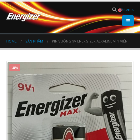
0 items
0
HOME
SẢN PHẨM
PIN VUÔNG 9V ENERGIZER ALKALINE VỈ 1 VIÊN
-8%