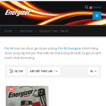
0 items
0
HOME
SẢN PHẨM
PRODUCT TAG -
PIN 9V
Pin 9V
hay còn được gọi là pin vuông.
Pin 9V Energizer
chính hãng
được cung cấp bởi pin Thái Việt với chất lượng tốt nhất và giá cả cạnh
tranh nhất thị trường.
FILTER
-8%