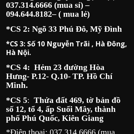
037.314.6666
(mua sỉ) –
094.644.8182
– ( mua lẻ)
*CS 2: Ngõ 33 Phú Đô, Mỹ Đình
*CS 3:
Số 10 Nguyễn Trãi , Hà Đông,
Hà Nội.
*CS 4: Hẻm 23 đường Hòa
Hưng- P.12- Q.10- TP. Hồ Chí
Minh.
*CS 5
:
Thửa đất 469, tờ bản đồ
số 12, tổ 4, ấp Suối Mây, thành
phố Phú Quốc, Kiên Giang
*Điện thoại:
037.314.6666
(mua