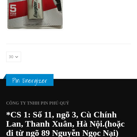
0
out of 5
55.000
₫
60.000
₫
XEM NHANH
THÊM VÀO GIỎ HÀNG
Pin Energizer
CÔNG TY TNHH PIN PHÚ QUÝ
*CS 1: Số 11, ngõ 3, Cù Chính
Lan, Thanh Xuân, Hà Nội.(hoặc
đi từ ngõ 89 Nguyễn Ngọc Nại)