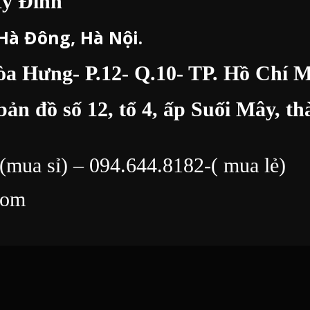
Mỹ Đình
 Hà Đông, Hà Nội.
 Hưng- P.12- Q.10- TP. Hồ Chí M
bản đồ số 12, tổ 4, ấp Suối Mây, 
(mua sỉ) –
094.644.8182
-( mua lẻ)
com