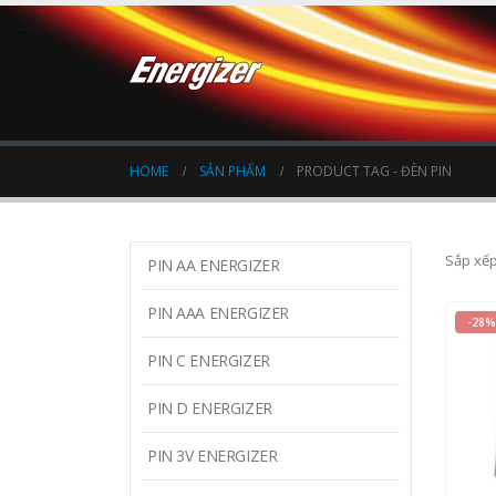
HOME
SẢN PHẨM
PRODUCT TAG -
ĐÈN PIN
Sắp xếp
PIN AA ENERGIZER
PIN AAA ENERGIZER
-28%
PIN C ENERGIZER
0
o
PIN D ENERGIZER
250
18
PIN 3V ENERGIZER
XEM 