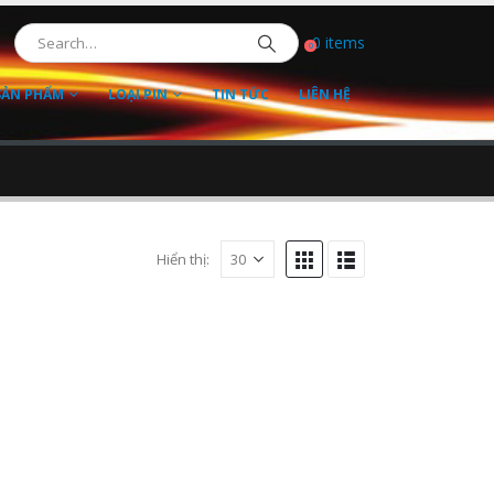
0 items
0
SẢN PHẨM
LOẠI PIN
TIN TỨC
LIÊN HỆ
Hiển thị: