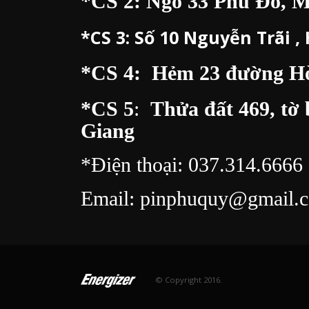
*CS 2: Ngõ 33 Phú Đô, 
*CS 3:
Số 10 Nguyễn Trãi ,
*CS 4: Hẻm 23 đường Hòa
*CS 5
:
Thửa đất 469, tờ 
Giang
*Điện thoại:
037.314.6666
Email:
pinphuquy@gmail.
© Copyright 2016.