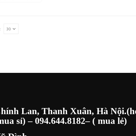
:
Chính Lan, Thanh Xuân, Hà Nội.(h
ua sỉ) –
094.644.8182
– ( mua lẻ)