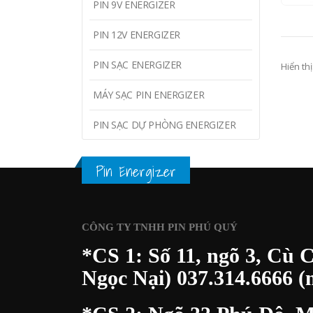
PIN 9V ENERGIZER
PIN 12V ENERGIZER
PIN SẠC ENERGIZER
Hiển thị
MÁY SẠC PIN ENERGIZER
PIN SẠC DỰ PHÒNG ENERGIZER
Pin Energizer
CÔNG TY TNHH PIN PHÚ QUÝ
*CS 1: Số 11, ngõ 3, Cù 
Ngọc Nại)
037.314.6666
(m