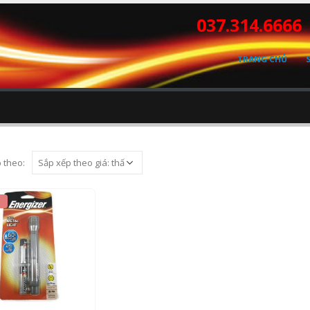
037.314.6666
TRANG CHỦ
 theo:
ut of 5
.000
₫
0.000
₫
NHANH
THÊM VÀO GIỎ HÀNG