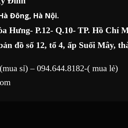
Mỹ Đình
 Hà Đông, Hà Nội.
 Hưng- P.12- Q.10- TP. Hồ Chí M
bản đồ số 12, tổ 4, ấp Suối Mây, 
(mua sỉ) –
094.644.8182
-( mua lẻ)
com