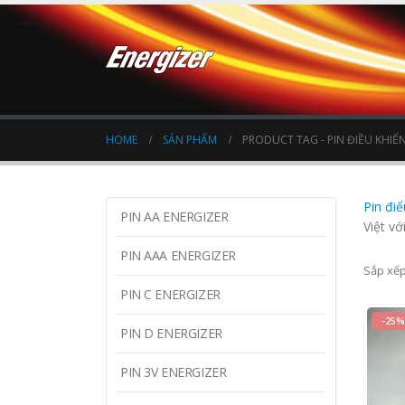
HOME
SẢN PHẨM
PRODUCT TAG -
PIN ĐIỀU KHIỂ
Pin điể
PIN AA ENERGIZER
Việt vớ
PIN AAA ENERGIZER
Sắp xếp
PIN C ENERGIZER
-25%
PIN D ENERGIZER
PIN 3V ENERGIZER
0
o