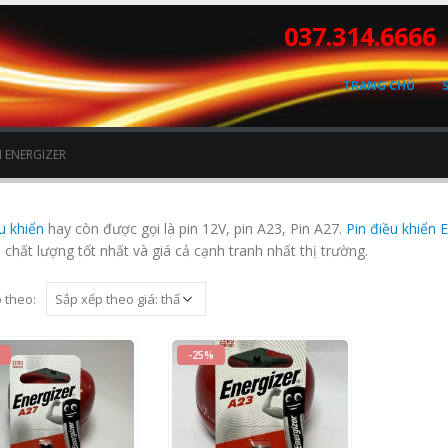
037.314.6666
TRANG CHỦ
N ENERGIZER
u khiển
hay còn được gọi là pin 12V, pin A23, Pin A27.
Pin điều khiển 
i chất lượng tốt nhất và giá cả cạnh tranh nhất thị trường.
 theo:
-25%
ut of 5
0
out of 5