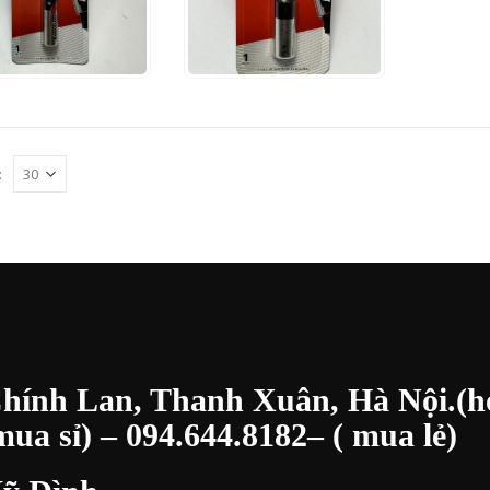
30.000
₫
30.000
₫
000
₫
40.000
₫
NHANH
THÊM VÀO GIỎ HÀNG
XEM NHANH
THÊM VÀO GIỎ HÀNG
:
Chính Lan, Thanh Xuân, Hà Nội.(h
ua sỉ) –
094.644.8182
– ( mua lẻ)