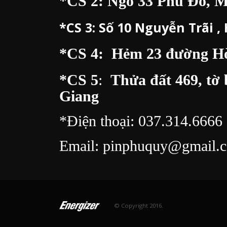
*CS 2: Ngõ 33 Phú Đô, 
*CS 3:
Số 10 Nguyễn Trãi ,
*CS 4: Hẻm 23 đường Hòa
*CS 5
:
Thửa đất 469, tờ 
Giang
*Điện thoại:
037.314.6666
Email:
pinphuquy@gmail.
© Copyright 2016.