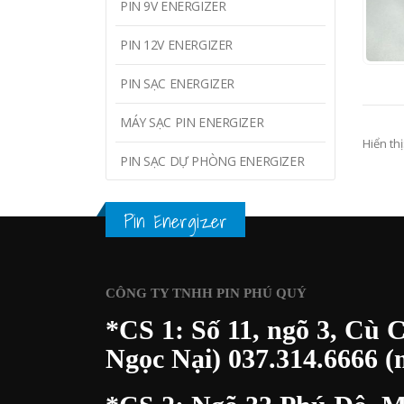
PIN 9V ENERGIZER
40.
PIN 12V ENERGIZER
XEM 
PIN SẠC ENERGIZER
MÁY SẠC PIN ENERGIZER
Hiển thị
PIN SẠC DỰ PHÒNG ENERGIZER
Pin Energizer
CÔNG TY TNHH PIN PHÚ QUÝ
*CS 1: Số 11, ngõ 3, Cù 
Ngọc Nại)
037.314.6666
(m