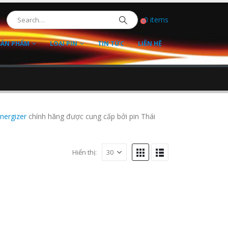
0 items
0
SẢN PHẨM
LOẠI PIN
TIN TỨC
LIÊN HỆ
Energizer
chính hãng được cung cấp bởi pin Thái
Hiển thị: