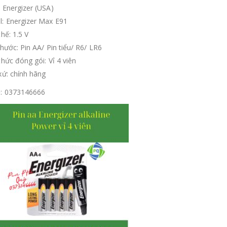
: Energizer (USA)
l: Energizer Max E91
thế: 1.5 V
thước: Pin AA/ Pin tiểu/ R6/ LR6
thức đóng gói: Vỉ 4 viên
xứ: chính hãng
ệ: 0373146666