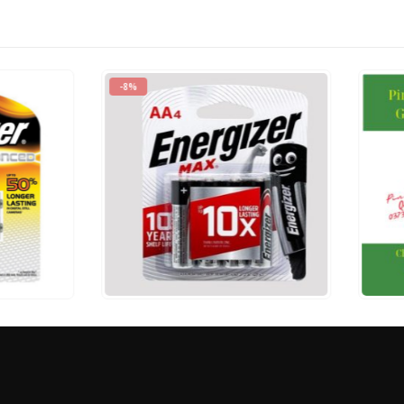
ut of 5
60.000
₫
000
₫
0
out of 5
M NHANH
THÊM VÀO GIỎ HÀNG
XEM NHANH
ĐỌC TI