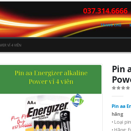
037.314.6666
TRANG CHỦ
ER VỈ 4 VIÊN
Pin 
Powe
0
out o
Pin aa E
hãng
• Loại pin
• Hãng: E