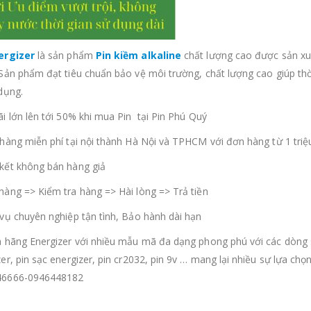
ergizer
là sản phẩm
Pin kiềm alkaline
chất lượng cao được sản xuấ
Sản phẩm đạt tiêu chuẩn bảo vệ môi trường, chất lượng cao giúp thời 
dụng.
ãi lớn lên tới 50% khi mua Pin tại Pin Phú Quý
o hàng miễn phí tại nội thành Hà Nội và TPHCM với đơn hàng từ 1 triệ
 kết không bán hàng giả
 hàng => Kiểm tra hàng => Hài lòng => Trả tiền
h vụ chuyên nghiệp tận tình, Bảo hành dài hạn
a hãng Energizer với nhiều mẫu mã đa dạng phong phú với các dòn
er, pin sạc energizer, pin cr2032, pin 9v … mang lại nhiều sự lựa chọn
46666-0946448182