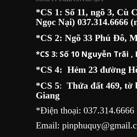
*CS 1: Số 11, ngõ 3, Cù 
Ngọc Nại)
037.314.6666
(m
*CS 2: Ngõ 33 Phú Đô, 
*CS 3:
Số 10 Nguyễn Trãi ,
*CS 4: Hẻm 23 đường Hòa
*CS 5
:
Thửa đất 469, tờ 
Giang
*Điện thoại:
037.314.6666
Email:
pinphuquy@gmail.