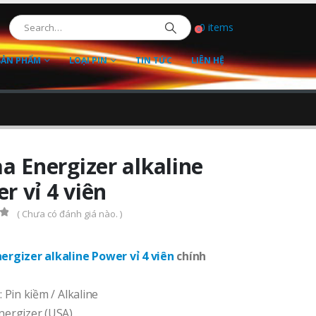
0 items
0
SẢN PHẨM
LOẠI PIN
TIN TỨC
LIÊN HỆ
aa Energizer alkaline
r vỉ 4 viên
( Chưa có đánh giá nào. )
f 5
nergizer alkaline Power vỉ 4 viên
chính
: Pin kiềm / Alkaline
nergizer (USA)