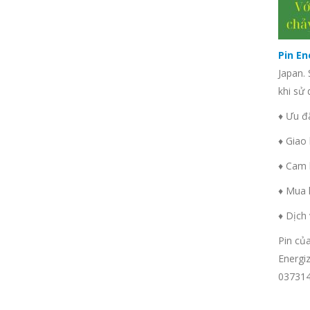
Pin En
Japan. 
khi sử 
♦ Ưu đ
♦​ Gia
♦​ Cam
♦​ Mua
♦​ Dịc
Pin củ
Energiz
03731