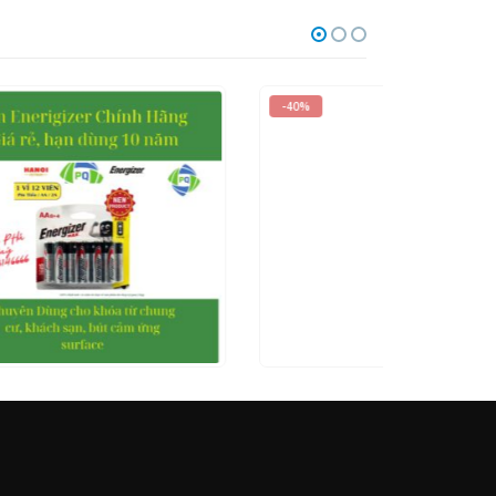
-40%
HOT
-17%
0
out of 5
0
out of
15.000
₫
25.000
₫
180.000
₫
ẾP
XEM NHANH
THÊM VÀO GIỎ HÀNG
XEM NHA