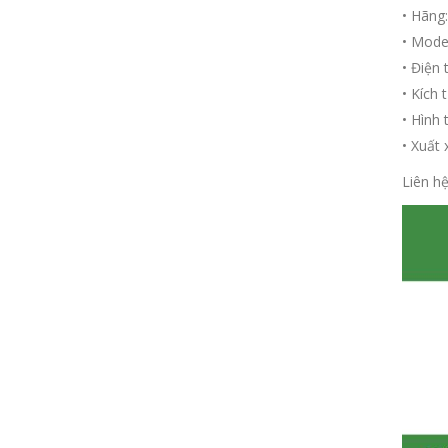
• Hãng
• Mode
• Điện 
• Kích 
• Hình 
• Xuất 
Liên h