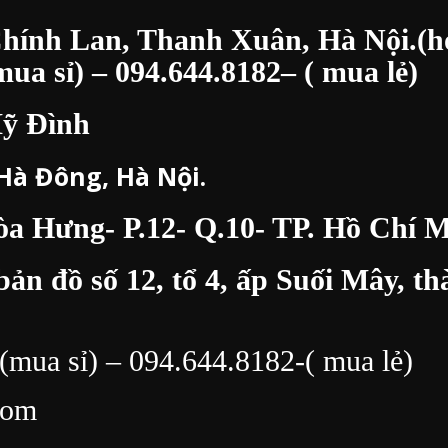
Chính Lan, Thanh Xuân, Hà Nội.(h
ua sỉ) –
094.644.8182
– ( mua lẻ)
Mỹ Đình
 Hà Đông, Hà Nội.
 Hưng- P.12- Q.10- TP. Hồ Chí M
bản đồ số 12, tổ 4, ấp Suối Mây, 
(mua sỉ) –
094.644.8182
-( mua lẻ)
com