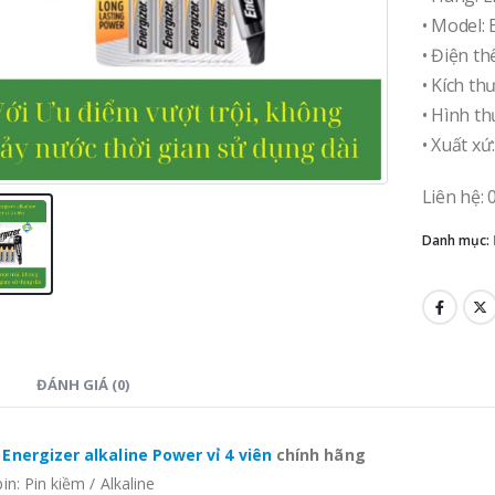
• Model:
• Điện thế
• Kích th
• Hình th
• Xuất xứ
Liên hệ:
Danh mục:
ĐÁNH GIÁ (0)
 Energizer alkaline Power vỉ 4 viên
chính hãng
pin: Pin kiềm / Alkaline