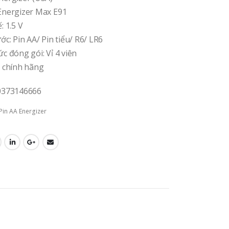
 Energizer Max E91
: 1.5 V
ước: Pin AA/ Pin tiểu/ R6/ LR6
ức đóng gói: Vỉ 4 viên
: chính hãng
 0373146666
Pin AA Energizer