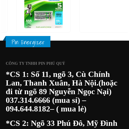
0
out of 5
150.000
₫
0
out of 5
80.000
₫
170.000
₫
99.000
₫
XEM NHANH
XEM NHANH
ÀNG
THÊM VÀO GIỎ HÀNG
THÊM VÀO GIỎ HÀ
Pin Energizer
CÔNG TY TNHH PIN PHÚ QUÝ
*CS 1: Số 11, ngõ 3, Cù Chính
Lan, Thanh Xuân, Hà Nội.(hoặc
đi từ ngõ 89 Nguyễn Ngọc Nại)
037.314.6666
(mua sỉ) –
094.644.8182
– ( mua lẻ)
*CS 2: Ngõ 33 Phú Đô, Mỹ Đình