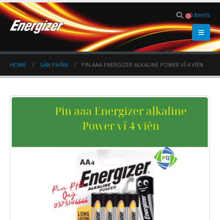
0 items
0
HOME
SẢN PHẨM
PIN AAA ENERGIZER ALKALINE POWER VỈ 4 VIÊN