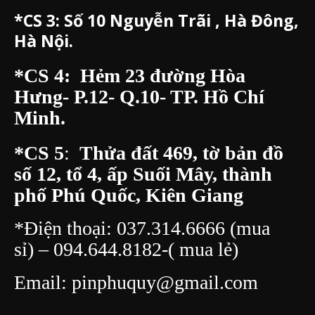
*CS 3:
Số 10 Nguyễn Trãi , Hà Đông,
Hà Nội.
*CS 4: Hẻm 23 đường Hòa
Hưng- P.12- Q.10- TP. Hồ Chí
Minh.
*CS 5
:
Thửa đất 469, tờ bản đồ
số 12, tổ 4, ấp Suối Mây, thành
phố Phú Quốc, Kiên Giang
*Điện thoại:
037.314.6666
(mua
sỉ) –
094.644.8182
-( mua lẻ)
Email:
pinphuquy@gmail.com