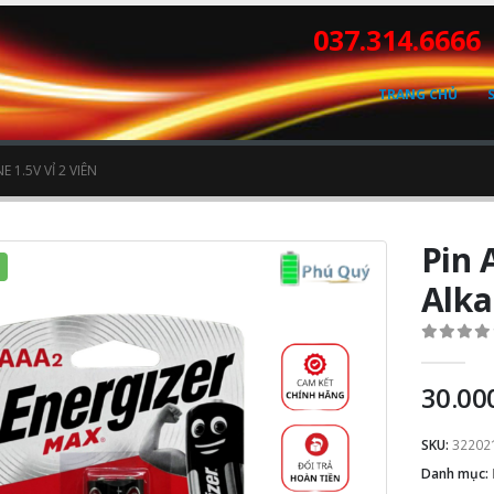
037.314.6666
TRANG CHỦ
 1.5V VỈ 2 VIÊN
Pin 
Alka
0
out o
30.00
SKU:
32202
Danh mục: