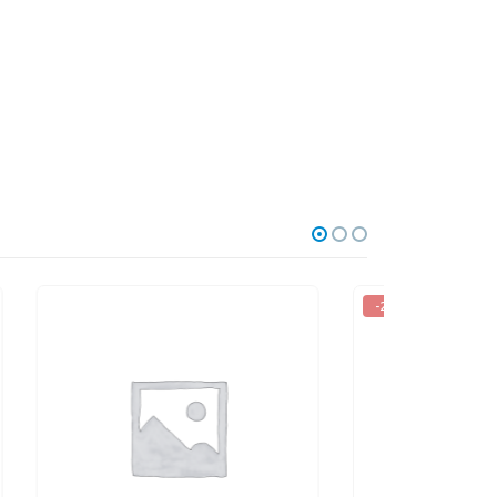
-20%
-10%
0
out of 5
0
out of
120.000
₫
150.000
₫
50.000
₫