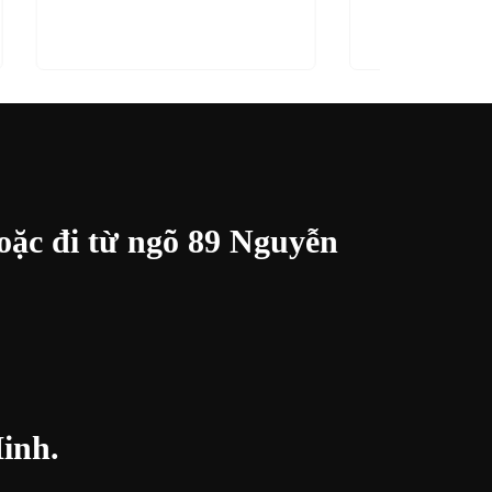
ẾP
XEM NHANH
THÊM VÀO GIỎ HÀNG
XEM NHA
oặc đi từ ngõ 89 Nguyễn
inh.