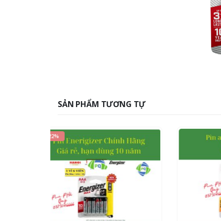
SẢN PHẨM TƯƠNG TỰ
HOT
-12%
0
o
170