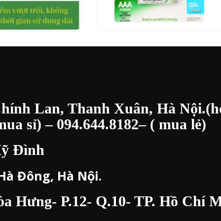
0
out of 5
M NHANH
THÊM VÀO GIỎ HÀNG
XEM NHANH
ĐỌC TI
Chính Lan, Thanh Xuân, Hà Nội.(h
ua sỉ) –
094.644.8182
– ( mua lẻ)
Mỹ Đình
 Hà Đông, Hà Nội.
 Hưng- P.12- Q.10- TP. Hồ Chí M