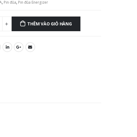
A
,
Pin đũa
,
Pin đũa Energizer
THÊM VÀO GIỎ HÀNG