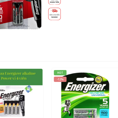
ut of 5
150.000
₫
.000
₫