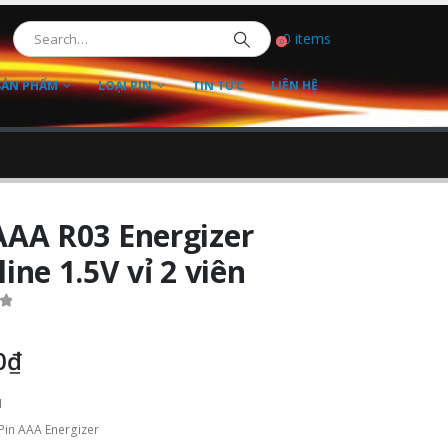
0 items
0
SẢN PHẨM
LOẠI PIN
TIN TỨC
LIÊN HỆ
AAA R03 Energizer
line 1.5V vỉ 2 viên
f 5
0
₫
1
Pin AAA Energizer