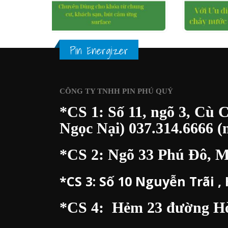
0
out of 5
 VÀO GIỎ HÀNG
XEM NHANH
ĐỌC TIẾP
XE
Pin Energizer
CÔNG TY TNHH PIN PHÚ QUÝ
*CS 1: Số 11, ngõ 3, Cù 
Ngọc Nại)
037.314.6666
(m
*CS 2: Ngõ 33 Phú Đô, 
*CS 3:
Số 10 Nguyễn Trãi ,
*CS 4: Hẻm 23 đường Hòa