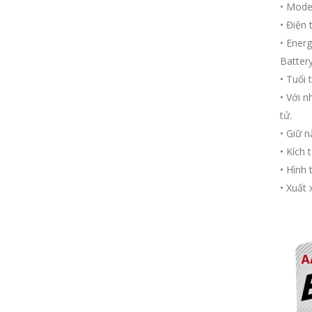
• Mode
• Điện 
• Ener
Batter
• Tuổi 
• Với n
tử.
• Giữ 
• Kích
• Hình 
• Xuất 