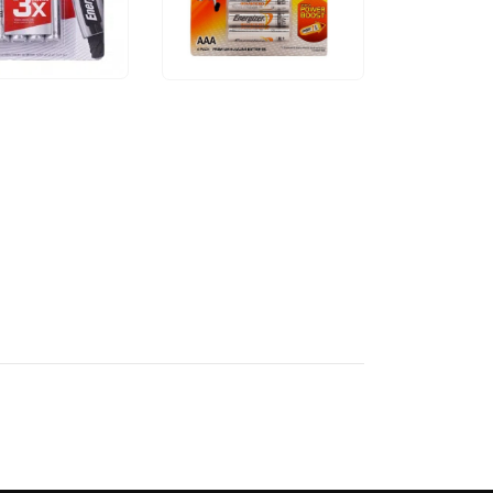
0
₫
80.000
₫
99.000
₫
NH
THÊM VÀO GIỎ HÀNG
XEM NHANH
THÊM VÀO GIỎ HÀNG