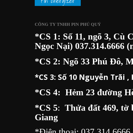
Pin Energizer
CÔNG TY TNHH PIN PHÚ QUÝ
*CS 1: Số 11, ngõ 3, Cù 
Ngọc Nại)
037.314.6666
(m
*CS 2: Ngõ 33 Phú Đô, 
*CS 3:
Số 10 Nguyễn Trãi ,
*CS 4: Hẻm 23 đường Hòa
*CS 5
:
Thửa đất 469, tờ 
Giang
*Điện thoại:
037.314.6666