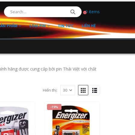
0 items
0
SẢN PHẨM
LOẠI PIN
TIN TỨC
LIÊN HỆ
ính hãng được cung cấp bởi pin Thái Việt với chất
Hiển thị:
-19%
of 5
0
out of 5