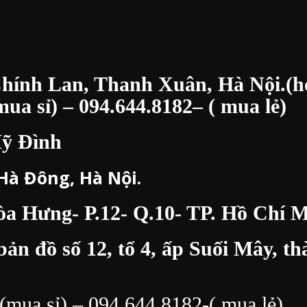
Chính Lan, Thanh Xuân, Hà Nội.(h
ua sỉ) –
094.644.8182
– ( mua lẻ)
Mỹ Đình
 Hà Đông, Hà Nội.
 Hưng- P.12- Q.10- TP. Hồ Chí M
bản đồ số 12, tổ 4, ấp Suối Mây, 
(mua sỉ) –
094.644.8182
-( mua lẻ)