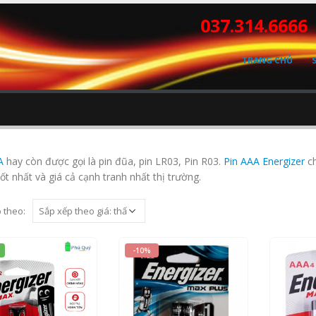
037.314.6666
TRANG CHỦ
A
hay còn được gọi là pin đũa, pin LR03, Pin R03.
Pin AAA Energizer
ch
ốt nhất và giá cả cạnh tranh nhất thị trường.
 theo:
-10%
ut of 5
0
out of 5
0
out 