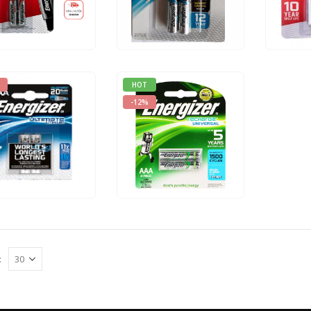
.000
₫
45.000
₫
60.00
50.000
₫
NHANH
THÊM VÀO GIỎ HÀNG
XEM NHANH
THÊM VÀO GIỎ HÀNG
XEM NHA
HOT
-12%
ut of 5
0
out of 5
.000
₫
170.000
₫
0.000
₫
150.000
₫
NHANH
THÊM VÀO GIỎ HÀNG
XEM NHANH
THÊM VÀO GIỎ HÀNG
: