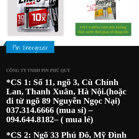
0
out of 5
0
out of 5
25.000
₫
150.000
₫
50.000
₫
180.000
₫
XEM NHANH
XEM NHANH
ÀNG
THÊM VÀO GIỎ HÀNG
THÊM VÀO GIỎ HÀ
Pin Energizer
CÔNG TY TNHH PIN PHÚ QUÝ
*CS 1: Số 11, ngõ 3, Cù Chính
Lan, Thanh Xuân, Hà Nội.(hoặc
đi từ ngõ 89 Nguyễn Ngọc Nại)
037.314.6666
(mua sỉ) –
094.644.8182
– ( mua lẻ)
*CS 2: Ngõ 33 Phú Đô, Mỹ Đình