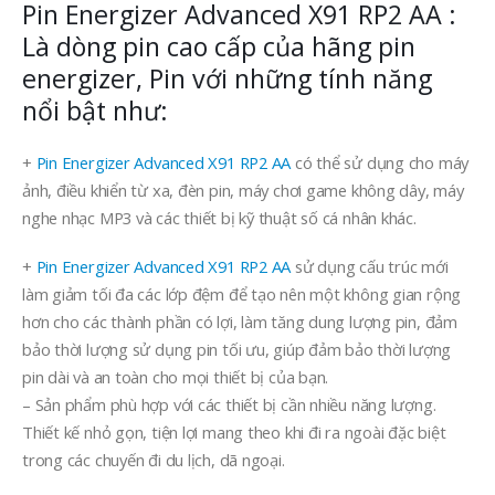
là:
tại
Pin Energizer Advanced X91 RP2 AA :
450.000₫.
là:
Là dòng pin cao cấp của hãng pin
40.000₫.
energizer, Pin với những tính năng
nổi bật như:
+
Pin Energizer Advanced X91 RP2 AA
có thể sử dụng cho máy
ảnh, điều khiển từ xa, đèn pin, máy chơi game không dây, máy
nghe nhạc MP3 và các thiết bị kỹ thuật số cá nhân khác.
+
Pin Energizer Advanced X91 RP2 AA
sử dụng cấu trúc mới
làm giảm tối đa các lớp đệm để tạo nên một không gian rộng
hơn cho các thành phần có lợi, làm tăng dung lượng pin, đảm
bảo thời lượng sử dụng pin tối ưu, giúp đảm bảo thời lượng
pin dài và an toàn cho mọi thiết bị của bạn.
– Sản phẩm phù hợp với các thiết bị cần nhiều năng lượng.
Thiết kế nhỏ gọn, tiện lợi mang theo khi đi ra ngoài đặc biệt
trong các chuyến đi du lịch, dã ngoại.