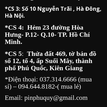
*CS 3:
Số 10 Nguyễn Trãi , Hà Đông,
Hà Nội.
*CS 4: Hẻm 23 đường Hòa
Hưng- P.12- Q.10- TP. Hồ Chí
Minh.
*CS 5
:
Thửa đất 469, tờ bản đồ
số 12, tổ 4, ấp Suối Mây, thành
phố Phú Quốc, Kiên Giang
*Điện thoại:
037.314.6666
(mua
sỉ) –
094.644.8182
-( mua lẻ)
Email:
pinphuquy@gmail.com