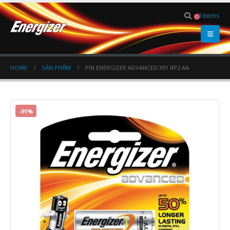
0 items
0
HOME
SẢN PHẨM
PIN ENERGIZER ADVANCED X91 RP2 AA
-91%